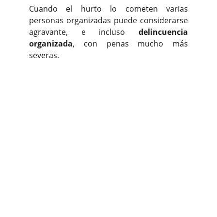
Cuando el hurto lo cometen varias
personas organizadas puede considerarse
agravante, e incluso
delincuencia
organizada
, con penas mucho más
severas.
Abogado hurtos en 
la provincia de 
Sevilla
Partido judicial de Sevilla (n.º 6)
Alcalá del Río
La Algaba
Bormujos